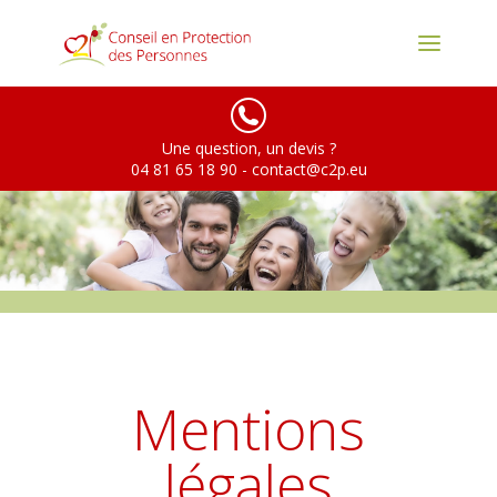
Une question, un devis ?
04 81 65 18 90
-
contact@c2p.eu
Mentions
légales